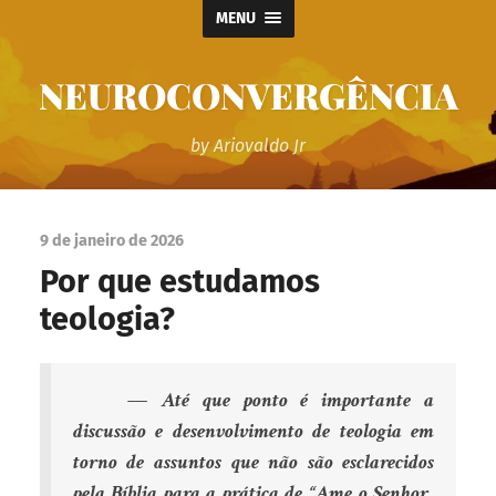
MENU
NEUROCONVERGÊNCIA
by Ariovaldo Jr
9 de janeiro de 2026
Por que estudamos
teologia?
— Até que ponto é importante a
discussão e desenvolvimento de teologia em
torno de assuntos que não são esclarecidos
pela Bíblia para a prática de “Ame o Senhor,