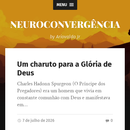
MENU
NEUROCONVERGÊNCIA
by Ariovaldo Jr
Um charuto para a Glória de
Deus
Charles Hadonn Spurgeon (O Príncipe dos
Pregadores) era um homem que vivia em
constante comunhão com Deus e manifestava
em…
7 de julho de 2026
0